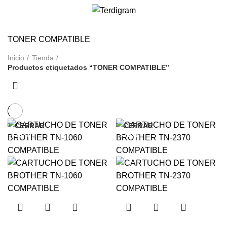
/
S/
0.00
TONER COMPATIBLE
Inicio
Tienda
Productos etiquetados “TONER COMPATIBLE”
CERRAR
CERRAR
-33%
-18%