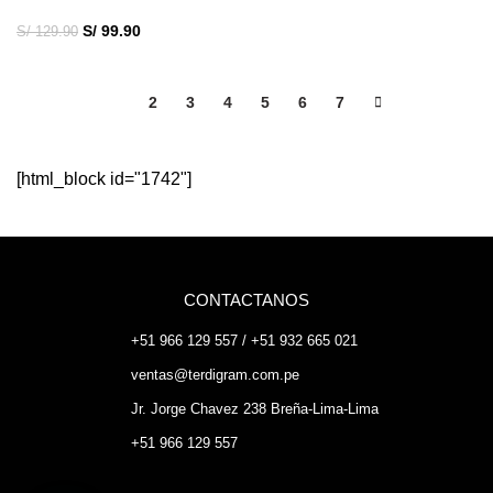
S/
99.90
S/
129.90
1
2
3
4
5
6
7
[html_block id="1742"]
CONTACTANOS
+51 966 129 557 / +51 932 665 021
ventas@terdigram.com.pe
Jr. Jorge Chavez 238 Breña-Lima-Lima
+51 966 129 557