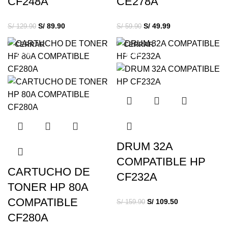
CF248A
CE278A
S/
89.90
S/
49.99
S/
129.90
S/
59.90
CERRAR
CERRAR
-23%
-32%
DRUM 32A
COMPATIBLE HP
CARTUCHO DE
CF232A
TONER HP 80A
COMPATIBLE
S/
109.50
S/
159.90
CF280A