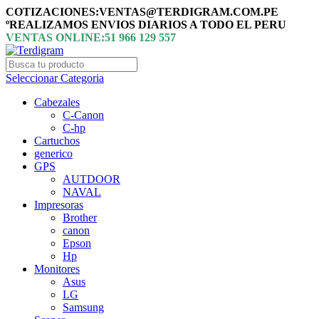
COTIZACIONES:VENTAS@TERDIGRAM.COM.PE
ºREALIZAMOS ENVIOS DIARIOS A TODO EL PERU
VENTAS ONLINE:51 966 129 557
Seleccionar Categoria
Cabezales
C-Canon
C-hp
Cartuchos
generico
GPS
AUTDOOR
NAVAL
Impresoras
Brother
canon
Epson
Hp
Monitores
Asus
LG
Samsung