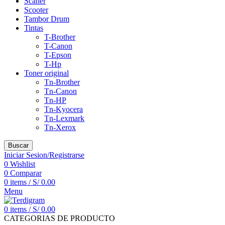
Scaner
Scooter
Tambor Drum
Tintas
T-Brother
T-Canon
T-Epson
T-Hp
Toner original
Tn-Brother
Tn-Canon
Tn-HP
Tn-Kyocera
Tn-Lexmark
Tn-Xerox
Buscar
Iniciar Sesion/Registrarse
0
Wishlist
0
Comparar
0
items
/
S/
0.00
Menu
0
items
/
S/
0.00
CATEGORIAS DE PRODUCTO