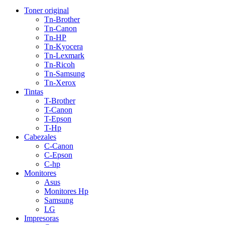
Toner original
Tn-Brother
Tn-Canon
Tn-HP
Tn-Kyocera
Tn-Lexmark
Tn-Ricoh
Tn-Samsung
Tn-Xerox
Tintas
T-Brother
T-Canon
T-Epson
T-Hp
Cabezales
C-Canon
C-Epson
C-hp
Monitores
Asus
Monitores Hp
Samsung
LG
Impresoras