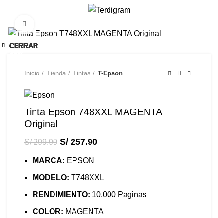
/
S/
0.00
Click to enlarge
-14%
CERRAR
CERRAR
CERRAR
CERRAR
CERRAR
CERRAR
CERRAR
CERRAR
CERRAR
CERRAR
CERRAR
-16%
-14%
-14%
-11%
-7%
-9%
-7%
-8%
-9%
-8%
-9%
Inicio
Tienda
Tintas
T-Epson
Tinta Epson 748XXL MAGENTA
Original
S/
257.90
S/
299.90
MARCA:
EPSON
MODELO:
T748XXL
RENDIMIENTO:
10.000 Paginas
COLOR:
MAGENTA