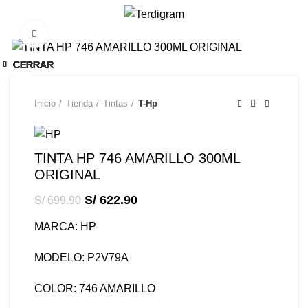
/
S/
0.00
Click to enlarge
-11%
CERRAR
CERRAR
CERRAR
CERRAR
CERRAR
CERRAR
CERRAR
CERRAR
CERRAR
CERRAR
CERRAR
CERRAR
CERRAR
-10%
-17%
-11%
-11%
-11%
-11%
-11%
-4%
-6%
Inicio
Tienda
Tintas
T-Hp
TINTA HP 746 AMARILLO 300ML
ORIGINAL
S/
622.90
S/
699.90
MARCA: HP
MODELO: P2V79A
COLOR: 746 AMARILLO