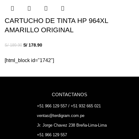
CARTUCHO DE TINTA HP 964XL
AMARILLO ORIGINAL
S/
178.90
S/
189.90
[html_block id="1742"]
CONTACTANOS
+51 966 129 557 / +51 932 665 021
ventas@terdigram.com.pe
Jr. Jorge Chavez 238 Breña-Lima-Lima
+51 966 129 557