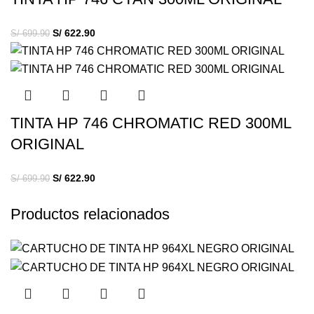
S/
622.90
S/
699.90
TINTA HP 746 CHROMATIC RED 300ML
ORIGINAL
S/
622.90
S/
699.90
Productos relacionados