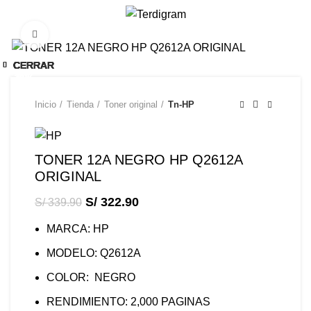
0
Click to enlarge
-5%
CERRAR
CERRAR
CERRAR
CERRAR
CERRAR
CERRAR
CERRAR
CERRAR
CERRAR
-10%
-11%
-8%
-4%
-3%
-6%
-5%
-8%
-9%
Inicio
Tienda
Toner original
Tn-HP
TONER 12A NEGRO HP Q2612A
ORIGINAL
S/
322.90
S/
339.90
MARCA: HP
MODELO: Q2612A
COLOR: NEGRO
RENDIMIENTO: 2,000 PAGINAS