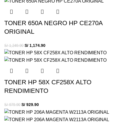
TONER 650A NEGRO HP CE270A
ORIGINAL
S/
1,174.90
S/
1,249.90
TONER HP 58X CF258X ALTO
RENDIMIENTO
S/
929.90
S/
979.90