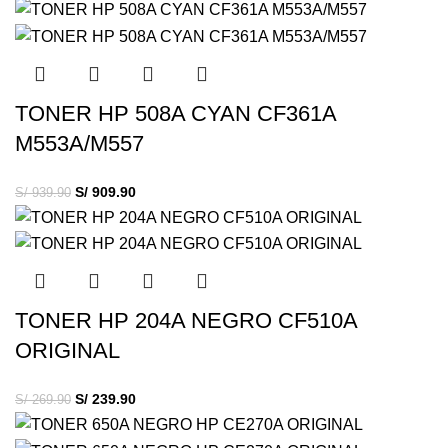
TONER HP 508A CYAN CF361A
M553A/M557
S/
909.90
S/
939.90
TONER HP 204A NEGRO CF510A
ORIGINAL
S/
239.90
S/
269.90