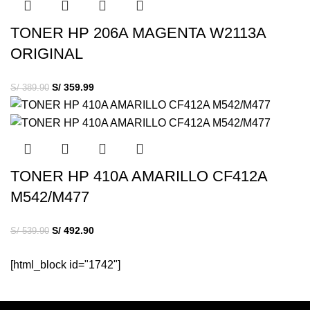
TONER HP 206A MAGENTA W2113A
ORIGINAL
S/
359.99
S/
389.90
TONER HP 410A AMARILLO CF412A
M542/M477
S/
492.90
S/
539.90
[html_block id="1742"]