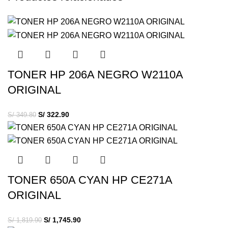
TONER HP 206A NEGRO W2110A
ORIGINAL
S/
322.90
S/
349.80
TONER 650A CYAN HP CE271A
ORIGINAL
S/
1,745.90
S/
1,819.90