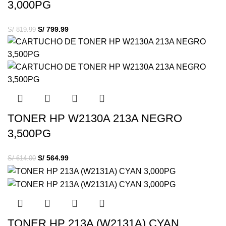
3,000PG
S/
799.99
S/
819.99
TONER HP W2130A 213A NEGRO
3,500PG
S/
564.99
S/
614.00
TONER HP 213A (W2131A) CYAN