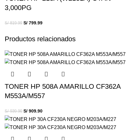
3,000PG
S/
799.99
S/
819.99
Productos relacionados
TONER HP 508A AMARILLO CF362A
M553A/M557
S/
909.90
S/
939.90