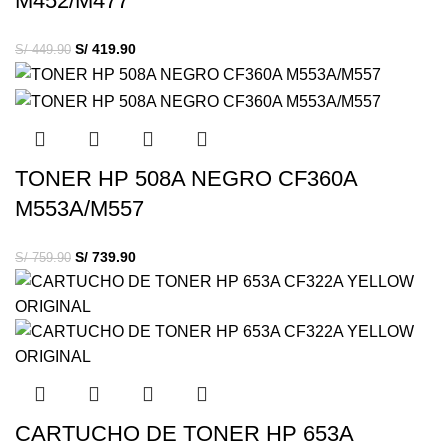
M452/M477
S/
419.90
S/
449.90
TONER HP 508A NEGRO CF360A
M553A/M557
S/
739.90
S/
759.90
CARTUCHO DE TONER HP 653A