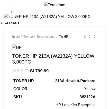
/
S/
0.00
Click to enlarge
-2%
CERRAR
CERRAR
CERRAR
CERRAR
CERRAR
CERRAR
CERRAR
CERRAR
CERRAR
CERRAR
CERRAR
-2%
-8%
-2%
-3%
-7%
-4%
-4%
-9%
-7%
-3%
-7%
Inicio
Tienda
Toner original
Tn-HP
TONER HP 213A (W2132A) YELLOW
3,000PG
S/
799.99
S/
819.99
TONER HP
213A Hewlett-Packard
COLOR
Yellow
SKU
W2132A
HP LaserJet Enterprise