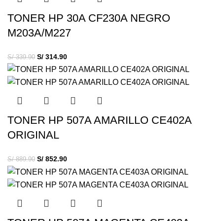
TONER HP 30A CF230A NEGRO
M203A/M227
S/
314.90
S/
339.90
TONER HP 507A AMARILLO CE402A
ORIGINAL
S/
852.90
S/
889.90