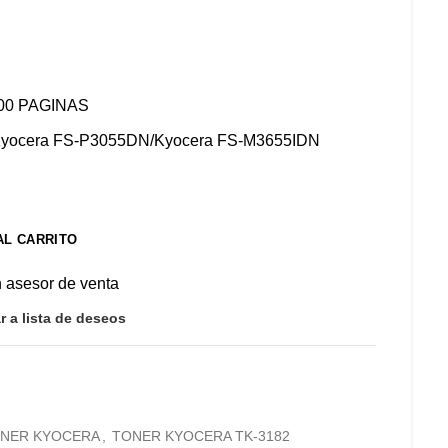
00 PAGINAS
yocera FS-P3055DN/Kyocera FS-M3655IDN
AL CARRITO
n asesor de venta
r a lista de deseos
NER KYOCERA
,
TONER KYOCERA TK-3182