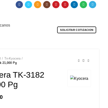
0
0
Iniciar Sesion/Registrarse
/
S/
0.00
canos
SOLICITAR COTIZACION
l
Tn-Kyocera
k 21,000 Pg
era TK-3182
00 Pg
0