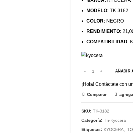
MARCA:
KYOCERA
MODELO:
TK-3182
COLOR:
NEGRO
RENDIMIENTO:
21,0
COMPATIBILIDAD:
K
AÑADIR 
¡Hola! Contáctate con u
Comparar
agrega
SKU:
TK-3182
Categoría:
Tn-Kyocera
Etiquetas:
KYOCERA
,
TO