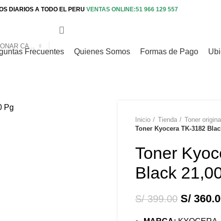
S DIARIOS A TODO EL PERU
VENTAS ONLINE:51 966 129 557
SELECCIONAR CATEGORIA
guntas Frecuentes
Quienes Somos
Formas de Pago
Ubi
Inicio
Tienda
Toner origina
-10%
Toner Kyocera TK-3182 Blac
Toner Kyoc
Black 21,0
S/
360.0
S/
399.00