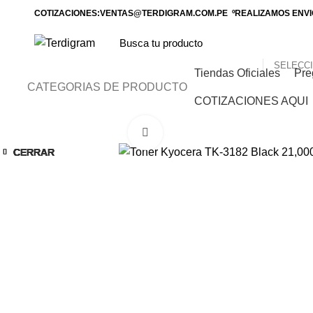
COTIZACIONES:VENTAS@TERDIGRAM.COM.PE ºREALIZAMOS ENVIO
Tiendas Oficiales
Pre
CATEGORIAS DE PRODUCTO
COTIZACIONES AQUI
Click to enlarge
CERRAR
CERRAR
CERRAR
CERRAR
CERRAR
CERRAR
CERRAR
CERRAR
-14%
-14%
-15%
-13%
-9%
-8%
-6%
-8%