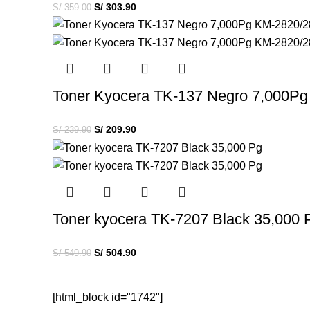
S/
303.90
S/
359.00
Toner Kyocera TK-137 Negro 7,000P
S/
209.90
S/
239.90
Toner kyocera TK-7207 Black 35,000 
S/
504.90
S/
549.90
[html_block id="1742"]