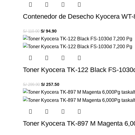
Contenedor de Desecho Kyocera WT-
S/
94.90
S/
110.00
Toner Kyocera TK-122 Black FS-1030
S/
257.50
S/
299.90
Toner Kyocera TK-897 M Magenta 6,00