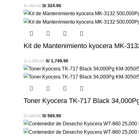
S/
324.90
S/
359.00
Kit de Mantenimiento kyocera MK-31
S/
1,749.90
S/
1,899.00
Toner Kyocera TK-717 Black 34,000P
S/
565.90
S/
599.00