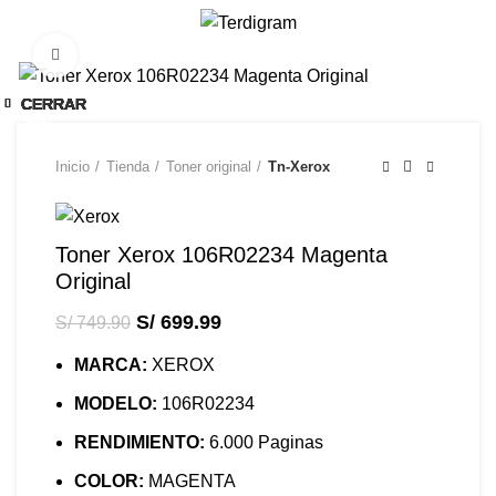
/
S/
0.00
Click to enlarge
-7%
CERRAR
CERRAR
CERRAR
CERRAR
CERRAR
CERRAR
CERRAR
CERRAR
CERRAR
CERRAR
CERRAR
-13%
-15%
-13%
-13%
-6%
-7%
-7%
-8%
-7%
-8%
-8%
Inicio
Tienda
Toner original
Tn-Xerox
Toner Xerox 106R02234 Magenta
Original
S/
699.99
S/
749.90
MARCA:
XEROX
MODELO:
106R02234
RENDIMIENTO:
6.000 Paginas
COLOR:
MAGENTA