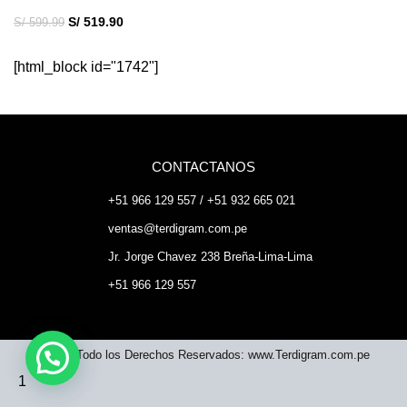
S/
519.90
S/
599.99
[html_block id="1742"]
CONTACTANOS
+51 966 129 557 / +51 932 665 021
ventas@terdigram.com.pe
Jr. Jorge Chavez 238 Breña-Lima-Lima
+51 966 129 557
©2023 Todo los Derechos Reservados: www.Terdigram.com.pe
1