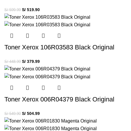
S/
519.90
S/
599.99
Toner Xerox 106R03583 Black Original
S/
379.99
S/
448.99
Toner Xerox 006R04379 Black Original
S/
504.99
S/
549.90