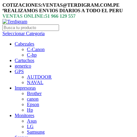
COTIZACIONES:VENTAS@TERDIGRAM.COM.PE
ºREALIZAMOS ENVIOS DIARIOS A TODO EL PERU
VENTAS ONLINE:51 966 129 557
Seleccionar Categoria
Cabezales
C-Canon
C-hp
Cartuchos
generico
GPS
AUTDOOR
NAVAL
Impresoras
Brother
canon
Epson
Hp
Monitores
Asus
LG
Samsung