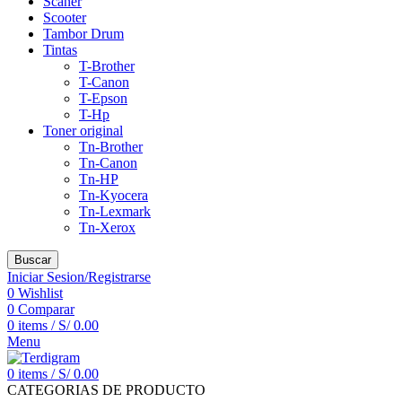
Scaner
Scooter
Tambor Drum
Tintas
T-Brother
T-Canon
T-Epson
T-Hp
Toner original
Tn-Brother
Tn-Canon
Tn-HP
Tn-Kyocera
Tn-Lexmark
Tn-Xerox
Buscar
Iniciar Sesion/Registrarse
0
Wishlist
0
Comparar
0
items
/
S/
0.00
Menu
0
items
/
S/
0.00
CATEGORIAS DE PRODUCTO