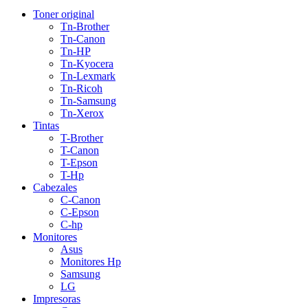
Toner original
Tn-Brother
Tn-Canon
Tn-HP
Tn-Kyocera
Tn-Lexmark
Tn-Ricoh
Tn-Samsung
Tn-Xerox
Tintas
T-Brother
T-Canon
T-Epson
T-Hp
Cabezales
C-Canon
C-Epson
C-hp
Monitores
Asus
Monitores Hp
Samsung
LG
Impresoras