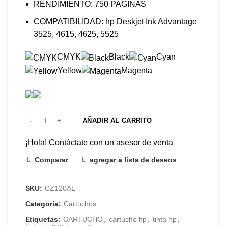
RENDIMIENTO: 750 PAGINAS
COMPATIBILIDAD: hp Deskjet Ink Advantage
3525, 4615, 4625, 5525
CMYK
Black
Cyan
Yellow
Magenta
AÑADIR AL CARRITO
¡Hola! Contáctate con un asesor de venta
Comparar
agregar a lista de deseos
SKU:
CZ120AL
Categoría:
Cartuchos
Etiquetas:
CARTUCHO
,
cartucho hp
,
tinta hp
,