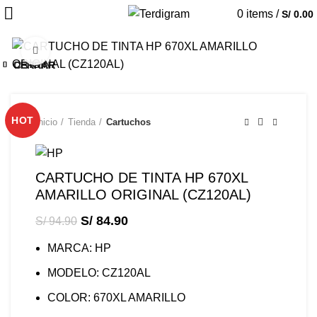
0
items
/
S/
0.00
Click to enlarge
-11%
CERRAR
CERRAR
CERRAR
CERRAR
CERRAR
CERRAR
CERRAR
CERRAR
CERRAR
CERRAR
CERRAR
CERRAR
-28%
-14%
-13%
-21%
-11%
-11%
-5%
-7%
-9%
-5%
-6%
-9%
HOT
Inicio
Tienda
Cartuchos
CARTUCHO DE TINTA HP 670XL
AMARILLO ORIGINAL (CZ120AL)
S/
84.90
S/
94.90
MARCA: HP
MODELO: CZ120AL
COLOR: 670XL AMARILLO