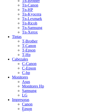
Tn-Brother
Tn-Canon
Tn-HP
Tn-Kyocera
Tn-Lexmark
Tn-Ricoh
Tn-Samsung
Tn-Xerox
Tintas
T-Brother
T-Canon
T-Epson
T-Hp
Cabezales
C-Canon
C-Epson
C-hp
Monitores
Asus
Monitores Hp
Samsung
LG
Impresoras
Canon
Epson