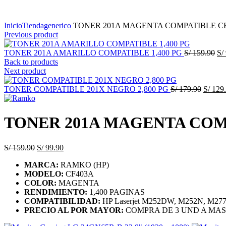
Click to enlarge
Inicio
Tienda
generico
TONER 201A MAGENTA COMPATIBLE CF4
Previous product
TONER 201A AMARILLO COMPATIBLE 1,400 PG
S/
159.90
S/
Back to products
Next product
TONER COMPATIBLE 201X NEGRO 2,800 PG
S/
179.90
S/
129.
TONER 201A MAGENTA COMP
S/
159.90
S/
99.90
MARCA:
RAMKO (HP)
MODELO:
CF403A
COLOR:
MAGENTA
RENDIMIENTO:
1,400 PAGINAS
COMPATIBILIDAD:
HP Laserjet M252DW, M252N, M2
PRECIO AL POR MAYOR:
COMPRA DE 3 UND A MA