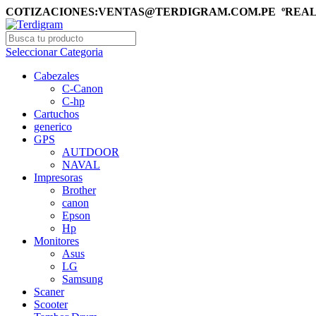
COTIZACIONES:VENTAS@TERDIGRAM.COM.PE ºREALI
Seleccionar Categoria
Cabezales
C-Canon
C-hp
Cartuchos
generico
GPS
AUTDOOR
NAVAL
Impresoras
Brother
canon
Epson
Hp
Monitores
Asus
LG
Samsung
Scaner
Scooter