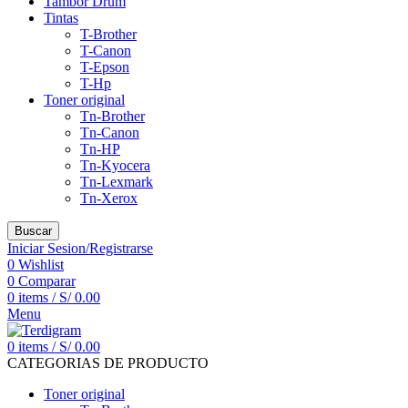
Tambor Drum
Tintas
T-Brother
T-Canon
T-Epson
T-Hp
Toner original
Tn-Brother
Tn-Canon
Tn-HP
Tn-Kyocera
Tn-Lexmark
Tn-Xerox
Buscar
Iniciar Sesion/Registrarse
0
Wishlist
0
Comparar
0
items
/
S/
0.00
Menu
0
items
/
S/
0.00
CATEGORIAS DE PRODUCTO
Toner original