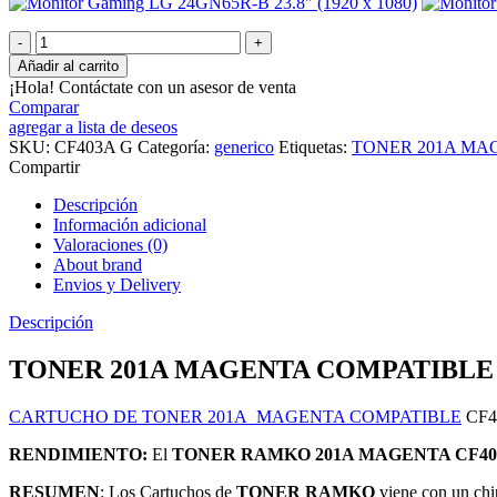
Añadir al carrito
¡Hola! Contáctate con un asesor de venta
Comparar
agregar a lista de deseos
SKU:
CF403A G
Categoría:
generico
Etiquetas:
TONER 201A MA
Compartir
Descripción
Información adicional
Valoraciones (0)
About brand
Envios y Delivery
Descripción
TONER 201A MAGENTA COMPATIBLE C
CARTUCHO DE TONER 201A MAGENTA COMPATIBLE
CF4
RENDIMIENTO:
El
TONER RAMKO 201A MAGENTA CF4
RESUMEN
: Los Cartuchos de
TONER RAMKO
viene con un chip