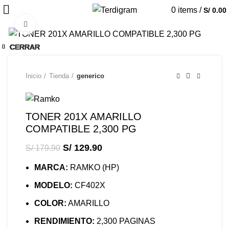
0
items
/
S/
0.00
Click to enlarge
-28%
CERRAR
CERRAR
CERRAR
CERRAR
CERRAR
CERRAR
CERRAR
CERRAR
CERRAR
CERRAR
-28%
-28%
-20%
-14%
-33%
-12%
-19%
-17%
-17%
-17%
Inicio
Tienda
generico
TONER 201X AMARILLO
COMPATIBLE 2,300 PG
S/
129.90
S/
179.90
MARCA:
RAMKO (HP)
MODELO:
CF402X
COLOR:
AMARILLO
RENDIMIENTO:
2,300 PAGINAS