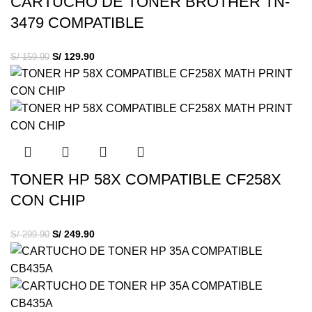
CARTUCHO DE TONER BROTHER TN-
3479 COMPATIBLE
S/
129.90
S/
159.90
TONER HP 58X COMPATIBLE CF258X
CON CHIP
S/
249.90
S/
299.90