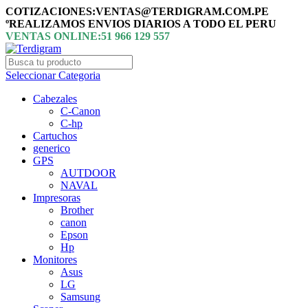
COTIZACIONES:VENTAS@TERDIGRAM.COM.PE
ºREALIZAMOS ENVIOS DIARIOS A TODO EL PERU
VENTAS ONLINE:51 966 129 557
Seleccionar Categoria
Cabezales
C-Canon
C-hp
Cartuchos
generico
GPS
AUTDOOR
NAVAL
Impresoras
Brother
canon
Epson
Hp
Monitores
Asus
LG
Samsung