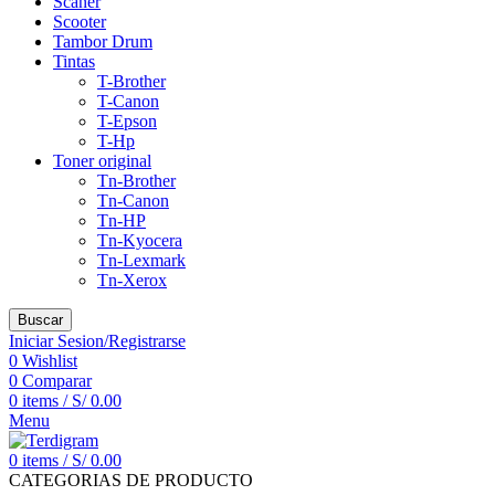
Scaner
Scooter
Tambor Drum
Tintas
T-Brother
T-Canon
T-Epson
T-Hp
Toner original
Tn-Brother
Tn-Canon
Tn-HP
Tn-Kyocera
Tn-Lexmark
Tn-Xerox
Buscar
Iniciar Sesion/Registrarse
0
Wishlist
0
Comparar
0
items
/
S/
0.00
Menu
0
items
/
S/
0.00
CATEGORIAS DE PRODUCTO