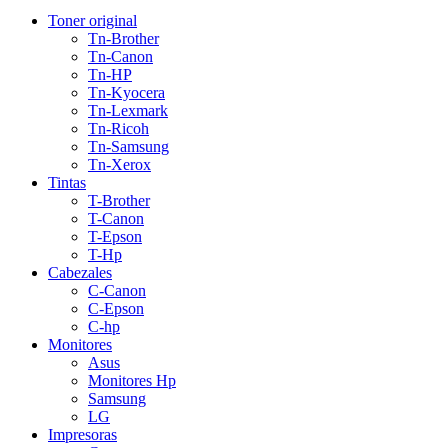
Toner original
Tn-Brother
Tn-Canon
Tn-HP
Tn-Kyocera
Tn-Lexmark
Tn-Ricoh
Tn-Samsung
Tn-Xerox
Tintas
T-Brother
T-Canon
T-Epson
T-Hp
Cabezales
C-Canon
C-Epson
C-hp
Monitores
Asus
Monitores Hp
Samsung
LG
Impresoras