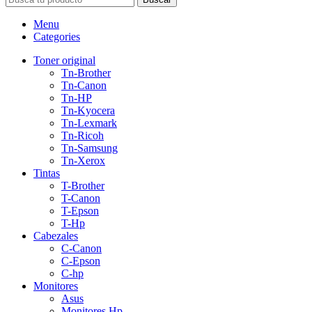
Menu
Categories
Toner original
Tn-Brother
Tn-Canon
Tn-HP
Tn-Kyocera
Tn-Lexmark
Tn-Ricoh
Tn-Samsung
Tn-Xerox
Tintas
T-Brother
T-Canon
T-Epson
T-Hp
Cabezales
C-Canon
C-Epson
C-hp
Monitores
Asus
Monitores Hp