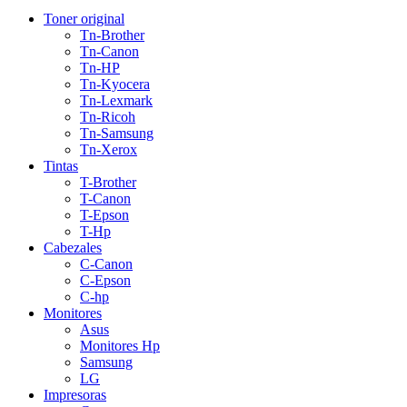
Toner original
Tn-Brother
Tn-Canon
Tn-HP
Tn-Kyocera
Tn-Lexmark
Tn-Ricoh
Tn-Samsung
Tn-Xerox
Tintas
T-Brother
T-Canon
T-Epson
T-Hp
Cabezales
C-Canon
C-Epson
C-hp
Monitores
Asus
Monitores Hp
Samsung
LG
Impresoras