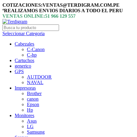
COTIZACIONES:VENTAS@TERDIGRAM.COM.PE
ºREALIZAMOS ENVIOS DIARIOS A TODO EL PERU
VENTAS ONLINE:51 966 129 557
Seleccionar Categoria
Cabezales
C-Canon
C-hp
Cartuchos
generico
GPS
AUTDOOR
NAVAL
Impresoras
Brother
canon
Epson
Hp
Monitores
Asus
LG
Samsung