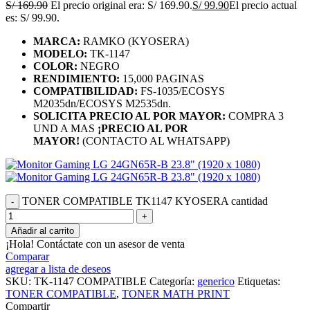
S/
169.90
El precio original era: S/ 169.90.
S/
99.90
El precio actual
es: S/ 99.90.
MARCA:
RAMKO (KYOSERA)
MODELO:
TK-1147
COLOR:
NEGRO
RENDIMIENTO:
15,000 PAGINAS
COMPATIBILIDAD:
FS-1035/ECOSYS
M2035dn/ECOSYS M2535dn.
SOLICITA PRECIO AL POR MAYOR:
COMPRA 3
UND A MAS
¡PRECIO AL POR
MAYOR!
(CONTACTO AL WHATSAPP)
TONER COMPATIBLE TK1147 KYOSERA cantidad
Añadir al carrito
¡Hola! Contáctate con un asesor de venta
Comparar
agregar a lista de deseos
SKU:
TK-1147 COMPATIBLE
Categoría:
generico
Etiquetas:
TONER COMPATIBLE
,
TONER MATH PRINT
Compartir