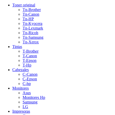
Toner original
Tn-Brother
Tn-Canon
Tn-HP
Tn-Kyocera
Tn-Lexmark
Tn-Ricoh
Tn-Samsung
Tn-Xerox
Tintas
T-Brother
T-Canon
T-Epson
T-Hp
Cabezales
C-Canon
C-Epson
C-hp
Monitores
Asus
Monitores Hp
Samsung
LG
Impresoras