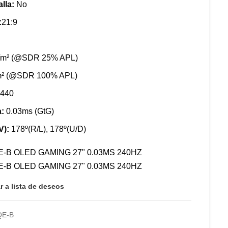
alla:
No
:
21:9
/m² (@SDR 25% APL)
m² (@SDR 100% APL)
1440
a:
0.03ms (GtG)
V):
178º(R/L), 178º(U/D)
r a lista de deseos
QE-B