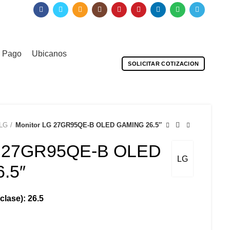
0
0
0
Iniciar Sesion/Registrarse
S/
0.00
e Pago
Ubicanos
SOLICITAR COTIZACION
LG
Monitor LG 27GR95QE-B OLED GAMING 26.5″
G 27GR95QE-B OLED
LG
.5″
clase): 26.5