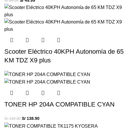
S/
49.99
S/
59.90
Scooter Eléctrico 40KPH Autonomía de 65
KM TDZ X9 plus
TONER HP 204A COMPATIBLE CYAN
S/
138.90
S/
149.90