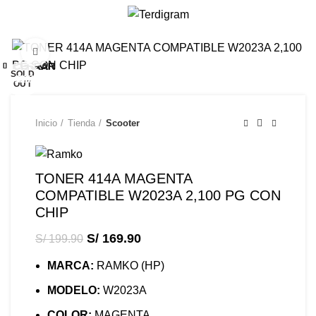
/
S/
0.00
Click to enlarge
-15%
CERRAR
CERRAR
CERRAR
CERRAR
CERRAR
CERRAR
CERRAR
CERRAR
CERRAR
CERRAR
CERRAR
SOLD
-15%
-15%
-15%
-22%
-20%
-17%
-41%
-19%
-7%
-7%
OUT
Inicio
Tienda
Scooter
TONER 414A MAGENTA
COMPATIBLE W2023A 2,100 PG CON
CHIP
S/
169.90
S/
199.90
MARCA:
RAMKO (HP)
MODELO:
W2023A
COLOR:
MAGENTA