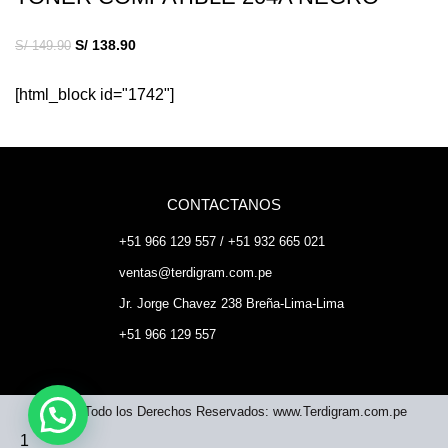
S/
138.90
S/
149.90
[html_block id="1742"]
CONTACTANOS
+51 966 129 557 / +51 932 665 021
ventas@terdigram.com.pe
Jr. Jorge Chavez 238 Breña-Lima-Lima
+51 966 129 557
©2023 Todo los Derechos Reservados: www.Terdigram.com.pe
1