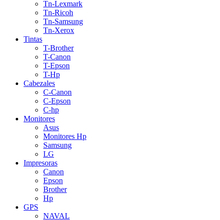
Tn-Lexmark
Tn-Ricoh
Tn-Samsung
Tn-Xerox
Tintas
T-Brother
T-Canon
T-Epson
T-Hp
Cabezales
C-Canon
C-Epson
C-hp
Monitores
Asus
Monitores Hp
Samsung
LG
Impresoras
Canon
Epson
Brother
Hp
GPS
NAVAL