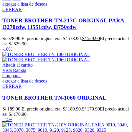
agregar a lista de deseos
CERRAR
TONER BROTHER TN-217C ORIGINAL PARA
l3270cdw, l3551cdw, l3750cdw
S/
578.90
El precio original era: S/ 578.90.
S/
529.90
El precio actual
es: S/ 529.90.
-10%
Añadir al carrito
Vista Rapida
Comparar
agregar a lista de deseos
CERRAR
TONER BROTHER TN-1060 ORIGINAL
S/
189.90
El precio original era: S/ 189.90.
S/
170.90
El precio actual
es: S/ 170.90.
-14%