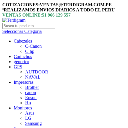
COTIZACIONES:VENTAS@TERDIGRAM.COM.PE
ºREALIZAMOS ENVIOS DIARIOS A TODO EL PERU
VENTAS ONLINE:51 966 129 557
Seleccionar Categoria
Cabezales
C-Canon
C-hp
Cartuchos
generico
GPS
AUTDOOR
NAVAL
Impresoras
Brother
canon
Epson
Hp
Monitores
Asus
LG
Samsung