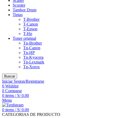
Scaner
Scooter
Tambor Drum
Tintas
T-Brother
T-Canon
T-Epson
T-Hp
Toner original
Tn-Brother
Tn-Canon
Tn-HP
Tn-Kyocera
Tn-Lexmark
Tn-Xerox
Buscar
Iniciar Sesion/Registrarse
0
Wishlist
0
Comparar
0
items
/
S/
0.00
Menu
0
items
/
S/
0.00
CATEGORIAS DE PRODUCTO