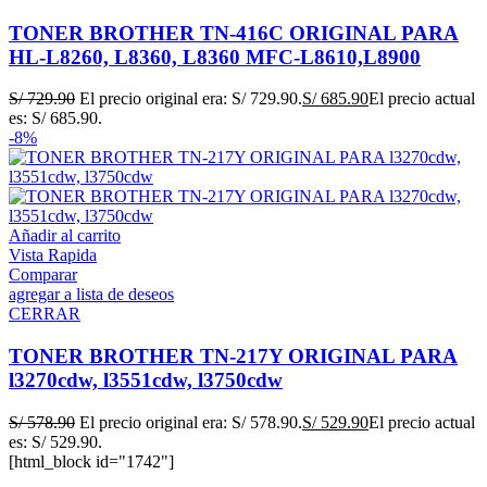
TONER BROTHER TN-416C ORIGINAL PARA
HL-L8260, L8360, L8360 MFC-L8610,L8900
S/
729.90
El precio original era: S/ 729.90.
S/
685.90
El precio actual
es: S/ 685.90.
-8%
Añadir al carrito
Vista Rapida
Comparar
agregar a lista de deseos
CERRAR
TONER BROTHER TN-217Y ORIGINAL PARA
l3270cdw, l3551cdw, l3750cdw
S/
578.90
El precio original era: S/ 578.90.
S/
529.90
El precio actual
es: S/ 529.90.
[html_block id="1742"]