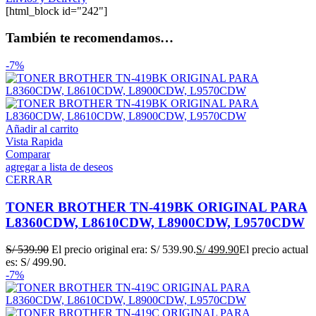
[html_block id="242"]
También te recomendamos…
-7%
Añadir al carrito
Vista Rapida
Comparar
agregar a lista de deseos
CERRAR
TONER BROTHER TN-419BK ORIGINAL PARA
L8360CDW, L8610CDW, L8900CDW, L9570CDW
S/
539.90
El precio original era: S/ 539.90.
S/
499.90
El precio actual
es: S/ 499.90.
-7%