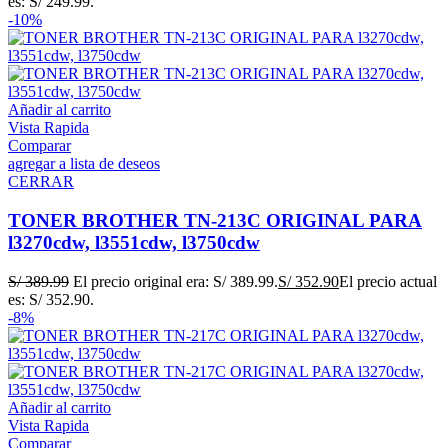
es: S/ 249.99.
-10%
Añadir al carrito
Vista Rapida
Comparar
agregar a lista de deseos
CERRAR
TONER BROTHER TN-213C ORIGINAL PARA
l3270cdw, l3551cdw, l3750cdw
S/
389.99
El precio original era: S/ 389.99.
S/
352.90
El precio actual
es: S/ 352.90.
-8%
Añadir al carrito
Vista Rapida
Comparar