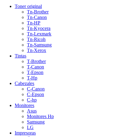
Toner original
Tn-Brother
Tn-Canon
Tn-HP
Tn-Kyocera
Tn-Lexmark
Tn-Ricoh
Tn-Samsung
Tn-Xerox
Tintas
T-Brother
T-Canon
T-Epson
T-Hp
Cabezales
C-Canon
C-Epson
C-hp
Monitores
Asus
Monitores Hp
Samsung
LG
Impresoras