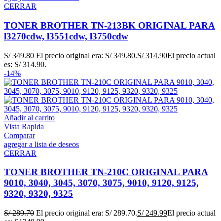
CERRAR
TONER BROTHER TN-213BK ORIGINAL PARA
l3270cdw, l3551cdw, l3750cdw
S/
349.80
El precio original era: S/ 349.80.
S/
314.90
El precio actual
es: S/ 314.90.
-14%
Añadir al carrito
Vista Rapida
Comparar
agregar a lista de deseos
CERRAR
TONER BROTHER TN-210C ORIGINAL PARA
9010, 3040, 3045, 3070, 3075, 9010, 9120, 9125,
9320, 9320, 9325
S/
289.70
El precio original era: S/ 289.70.
S/
249.99
El precio actual