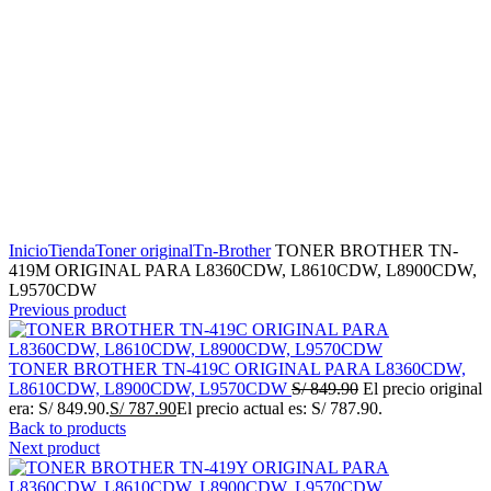
Click to enlarge
Inicio
Tienda
Toner original
Tn-Brother
TONER BROTHER TN-
419M ORIGINAL PARA L8360CDW, L8610CDW, L8900CDW,
L9570CDW
Previous product
TONER BROTHER TN-419C ORIGINAL PARA L8360CDW,
L8610CDW, L8900CDW, L9570CDW
S/
849.90
El precio original
era: S/ 849.90.
S/
787.90
El precio actual es: S/ 787.90.
Back to products
Next product