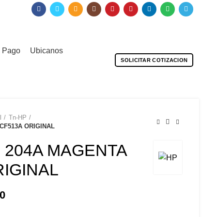
0
0
Iniciar Sesion/Registrarse
/
S/
0.00
e Pago
Ubicanos
SOLICITAR COTIZACION
l
Tn-HP
CF513A ORIGINAL
 204A MAGENTA
RIGINAL
0