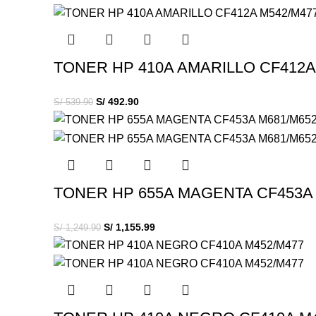
TONER HP 410A AMARILLO CF412A
S/
492.90
S/
539.90
TONER HP 655A MAGENTA CF453A 
S/
1,155.99
S/
1,249.90