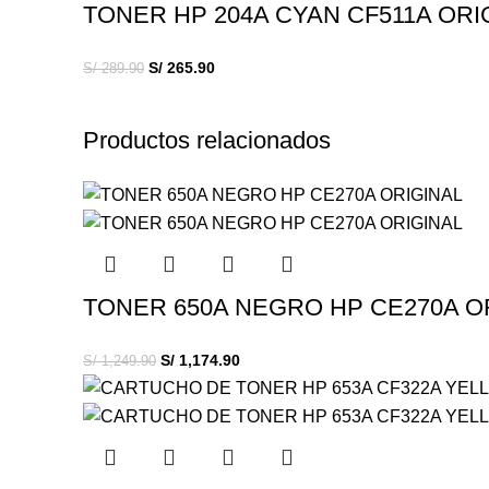
TONER HP 204A CYAN CF511A ORI
S/
265.90
S/
289.90
Productos relacionados
TONER 650A NEGRO HP CE270A O
S/
1,174.90
S/
1,249.90