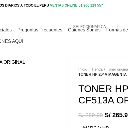
S DIARIOS A TODO EL PERU
VENTAS ONLINE:51 966 129 557
SELECCIONAR CATEGORIA
ciales
Preguntas Frecuentes
Quienes Somos
Formas d
ONES AQUI
Inicio
Tienda
Toner origina
-8%
TONER HP 204A MAGENTA 
TONER HP
CF513A O
S/
265.9
S/
289.90