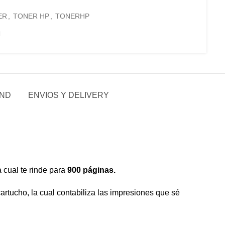
ER
,
TONER HP
,
TONERHP
AND
ENVIOS Y DELIVERY
a cual te rinde para
900 páginas.
cartucho,
la cual contabiliza las impresiones que sé