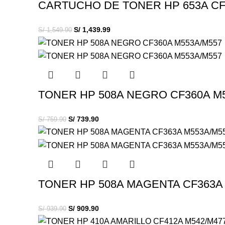
CARTUCHO DE TONER HP 653A CF
S/
1,439.99
S/
1,549.90
TONER HP 508A NEGRO CF360A M
S/
739.90
S/
759.90
TONER HP 508A MAGENTA CF363A
S/
909.90
S/
939.90