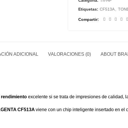
Categoría:
Tn-HP
Etiquetas:
CF513A
,
TON
Compartir
CIÓN ADICIONAL
VALORACIONES (0)
ABOUT BR
n
rendimiento
excelente si se trata de impresiones de calidad, l
AGENTA CF513A
viene con un chip inteligente insertado en el 