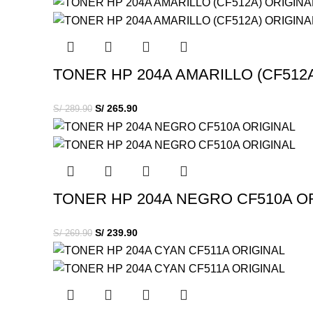
TONER HP 204A AMARILLO (CF512
S/
265.90
S/
289.90
TONER HP 204A NEGRO CF510A O
S/
239.90
S/
269.90