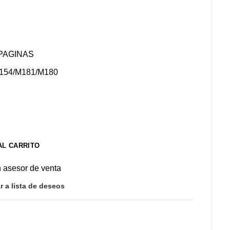
 PAGINAS
154/M181/M180
AL CARRITO
n asesor de venta
r a lista de deseos