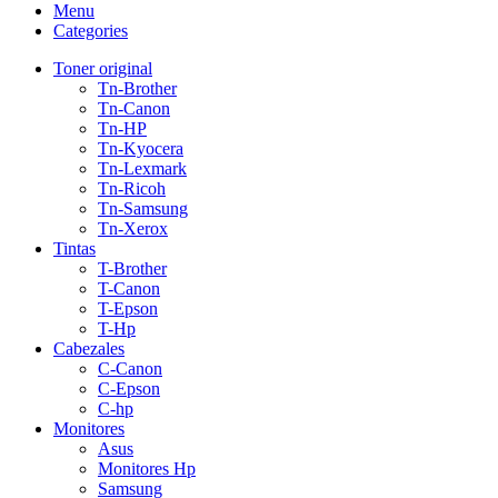
Menu
Categories
Toner original
Tn-Brother
Tn-Canon
Tn-HP
Tn-Kyocera
Tn-Lexmark
Tn-Ricoh
Tn-Samsung
Tn-Xerox
Tintas
T-Brother
T-Canon
T-Epson
T-Hp
Cabezales
C-Canon
C-Epson
C-hp
Monitores
Asus
Monitores Hp
Samsung