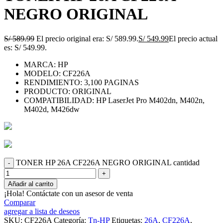
NEGRO ORIGINAL
S/
589.99
El precio original era: S/ 589.99.
S/
549.99
El precio actual
es: S/ 549.99.
MARCA: HP
MODELO: CF226A
RENDIMIENTO: 3,100 PAGINAS
PRODUCTO: ORIGINAL
COMPATIBILIDAD: HP LaserJet Pro M402dn, M402n,
M402d, M426dw
TONER HP 26A CF226A NEGRO ORIGINAL cantidad
Añadir al carrito
¡Hola! Contáctate con un asesor de venta
Comparar
agregar a lista de deseos
SKU:
CF226A
Categoría:
Tn-HP
Etiquetas:
26A
,
CF226A
,