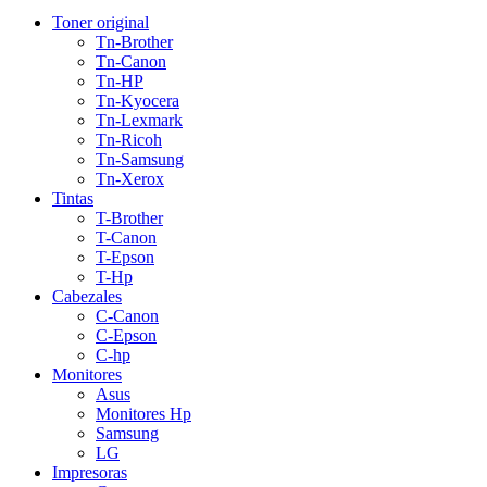
Toner original
Tn-Brother
Tn-Canon
Tn-HP
Tn-Kyocera
Tn-Lexmark
Tn-Ricoh
Tn-Samsung
Tn-Xerox
Tintas
T-Brother
T-Canon
T-Epson
T-Hp
Cabezales
C-Canon
C-Epson
C-hp
Monitores
Asus
Monitores Hp
Samsung
LG
Impresoras