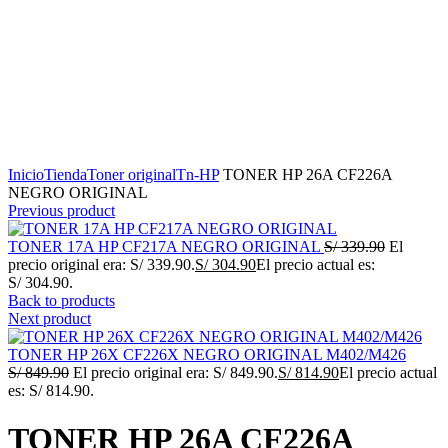
Click to enlarge
Inicio
Tienda
Toner original
Tn-HP
TONER HP 26A CF226A
NEGRO ORIGINAL
Previous product
TONER 17A HP CF217A NEGRO ORIGINAL
S/
339.90
El
precio original era: S/ 339.90.
S/
304.90
El precio actual es:
S/ 304.90.
Back to products
Next product
TONER HP 26X CF226X NEGRO ORIGINAL M402/M426
S/
849.90
El precio original era: S/ 849.90.
S/
814.90
El precio actual
es: S/ 814.90.
TONER HP 26A CF226A