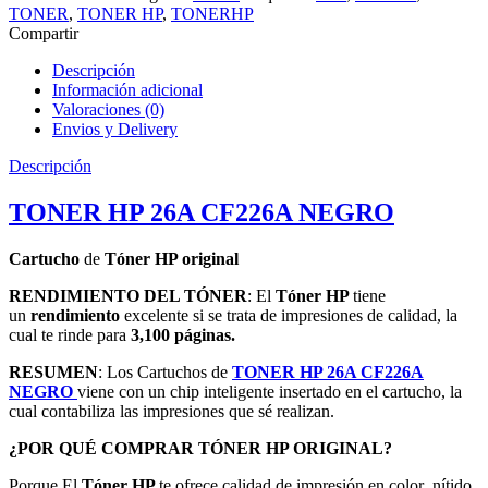
TONER
,
TONER HP
,
TONERHP
Compartir
Descripción
Información adicional
Valoraciones (0)
Envios y Delivery
Descripción
TONER HP 26A CF226A NEGRO
Cartucho
de
Tóner HP original
RENDIMIENTO DEL TÓNER
: El
Tóner HP
tiene
un
rendimiento
excelente si se trata de impresiones de calidad, la
cual te rinde para
3,100 páginas.
RESUMEN
: Los Cartuchos de
TONER HP 26A CF226A
NEGRO
viene con un chip inteligente insertado en el cartucho,
la
cual contabiliza las impresiones que sé realizan.
¿POR QUÉ COMPRAR TÓNER HP ORIGINAL?
Porque El
Tóner HP
te ofrece calidad de impresión en color
nítido