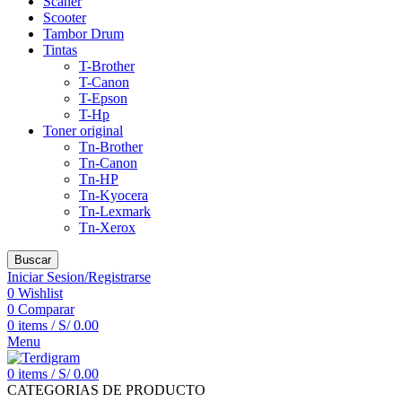
Scaner
Scooter
Tambor Drum
Tintas
T-Brother
T-Canon
T-Epson
T-Hp
Toner original
Tn-Brother
Tn-Canon
Tn-HP
Tn-Kyocera
Tn-Lexmark
Tn-Xerox
Buscar
Iniciar Sesion/Registrarse
0
Wishlist
0
Comparar
0
items
/
S/
0.00
Menu
0
items
/
S/
0.00
CATEGORIAS DE PRODUCTO