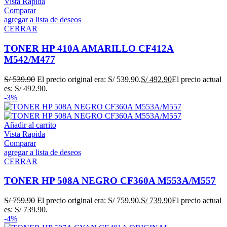
Vista Rapida
Comparar
agregar a lista de deseos
CERRAR
TONER HP 410A AMARILLO CF412A
M542/M477
S/
539.90
El precio original era: S/ 539.90.
S/
492.90
El precio actual
es: S/ 492.90.
-3%
Añadir al carrito
Vista Rapida
Comparar
agregar a lista de deseos
CERRAR
TONER HP 508A NEGRO CF360A M553A/M557
S/
759.90
El precio original era: S/ 759.90.
S/
739.90
El precio actual
es: S/ 739.90.
-4%