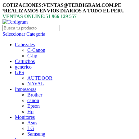
COTIZACIONES:VENTAS@TERDIGRAM.COM.PE
ºREALIZAMOS ENVIOS DIARIOS A TODO EL PERU
VENTAS ONLINE:51 966 129 557
Seleccionar Categoria
Cabezales
C-Canon
C-hp
Cartuchos
generico
GPS
AUTDOOR
NAVAL
Impresoras
Brother
canon
Epson
Hp
Monitores
Asus
LG
Samsung