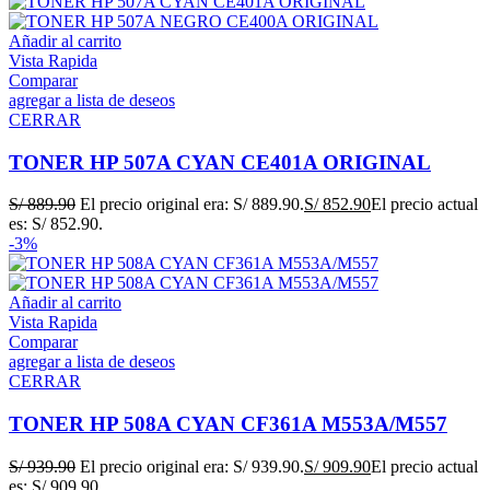
Añadir al carrito
Vista Rapida
Comparar
agregar a lista de deseos
CERRAR
TONER HP 507A CYAN CE401A ORIGINAL
S/
889.90
El precio original era: S/ 889.90.
S/
852.90
El precio actual
es: S/ 852.90.
-3%
Añadir al carrito
Vista Rapida
Comparar
agregar a lista de deseos
CERRAR
TONER HP 508A CYAN CF361A M553A/M557
S/
939.90
El precio original era: S/ 939.90.
S/
909.90
El precio actual
es: S/ 909.90.