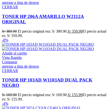
agregar a lista de deseos
CERRAR
TONER HP 206A AMARILLO W2112A
ORIGINAL
S/
389.90
El precio original era: S/ 389.90.
S/
359.99
El precio actual
es: S/ 359.99.
-8%
Añadir al carrito
Vista Rapida
Comparar
agregar a lista de deseos
CERRAR
TONER HP 103AD W1103AD DUAL PACK
NEGRO
S/
169.90
El precio original era: S/ 169.90.
S/
155.99
El precio actual
es: S/ 155.99.
-4%