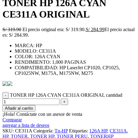
TONER HP 126A CYAN
CE311A ORIGINAL
S/
319.90
El precio original era: S/ 319.90.
S/
284.99
El precio actual
es: S/ 284.99.
MARCA: HP
MODELO: CE311A
COLOR: 126A CYAN
RENDIMIENTO: 1,000 PAGINAS
COMPATIBILIDAD: HP LaserJet CP1020, CP1025,
CP1025NW, M175A, M175NW, M275
TONER HP 126A CYAN CE311A ORIGINAL cantidad
Añadir al carrito
¡Hola! Contáctate con un asesor de venta
Comparar
agregar a lista de deseos
SKU:
CE311A
Categoría:
Tn-HP
Etiquetas:
126A HP
,
CE311A
,
HP
,
TONER
,
TONER HP
,
TONER PERU
,
TONERHP