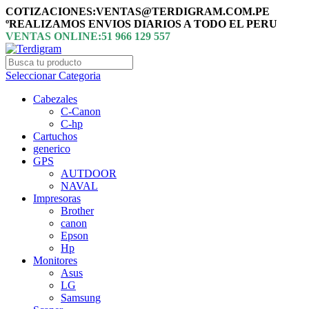
COTIZACIONES:VENTAS@TERDIGRAM.COM.PE
ºREALIZAMOS ENVIOS DIARIOS A TODO EL PERU
VENTAS ONLINE:51 966 129 557
Seleccionar Categoria
Cabezales
C-Canon
C-hp
Cartuchos
generico
GPS
AUTDOOR
NAVAL
Impresoras
Brother
canon
Epson
Hp
Monitores
Asus
LG
Samsung