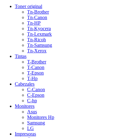
Toner original
Tn-Brother
Tn-Canon
Tn-HP
Tn-Kyocera
Tn-Lexmark
Tn-Ricoh
Tn-Samsung
Tn-Xerox
Tintas
T-Brother
T-Canon
T-Epson
T-Hp
Cabezales
C-Canon
C-Epson
C-hp
Monitores
Asus
Monitores Hp
Samsung
LG
Impresoras