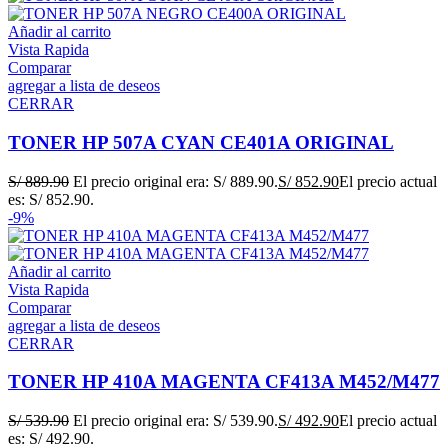
Añadir al carrito
Vista Rapida
Comparar
agregar a lista de deseos
CERRAR
TONER HP 507A CYAN CE401A ORIGINAL
S/
889.90
El precio original era: S/ 889.90.
S/
852.90
El precio actual
es: S/ 852.90.
-9%
Añadir al carrito
Vista Rapida
Comparar
agregar a lista de deseos
CERRAR
TONER HP 410A MAGENTA CF413A M452/M477
S/
539.90
El precio original era: S/ 539.90.
S/
492.90
El precio actual
es: S/ 492.90.