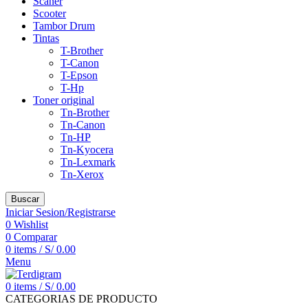
Scaner
Scooter
Tambor Drum
Tintas
T-Brother
T-Canon
T-Epson
T-Hp
Toner original
Tn-Brother
Tn-Canon
Tn-HP
Tn-Kyocera
Tn-Lexmark
Tn-Xerox
Buscar
Iniciar Sesion/Registrarse
0
Wishlist
0
Comparar
0
items
/
S/
0.00
Menu
0
items
/
S/
0.00
CATEGORIAS DE PRODUCTO