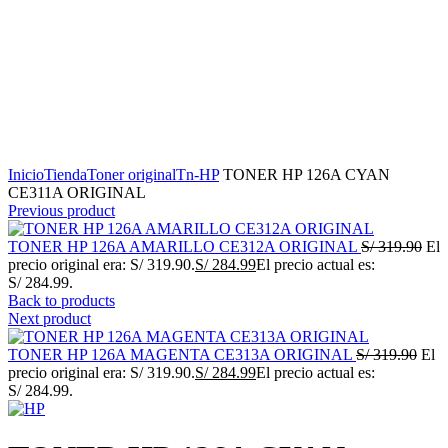
Click to enlarge
Inicio
Tienda
Toner original
Tn-HP
TONER HP 126A CYAN
CE311A ORIGINAL
Previous product
TONER HP 126A AMARILLO CE312A ORIGINAL
S/
319.90
El
precio original era: S/ 319.90.
S/
284.99
El precio actual es:
S/ 284.99.
Back to products
Next product
TONER HP 126A MAGENTA CE313A ORIGINAL
S/
319.90
El
precio original era: S/ 319.90.
S/
284.99
El precio actual es:
S/ 284.99.