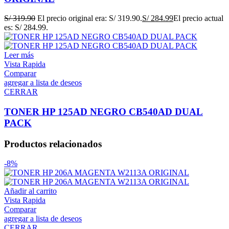
S/
319.90
El precio original era: S/ 319.90.
S/
284.99
El precio actual
es: S/ 284.99.
Leer más
Vista Rapida
Comparar
agregar a lista de deseos
CERRAR
TONER HP 125AD NEGRO CB540AD DUAL
PACK
Productos relacionados
-8%
Añadir al carrito
Vista Rapida
Comparar
agregar a lista de deseos
CERRAR