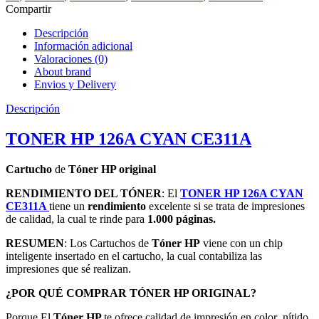
Compartir
Descripción
Información adicional
Valoraciones (0)
About brand
Envios y Delivery
Descripción
TONER HP 126A CYAN CE311A
Cartucho
de
Tóner HP original
RENDIMIENTO DEL TÓNER
: El
TONER HP 126A CYAN
CE311A
tiene un
rendimiento
excelente si se trata de impresiones
de calidad, la cual te rinde para
1.000 páginas.
RESUMEN
: Los Cartuchos de
Tóner HP
viene con un chip
inteligente insertado en el cartucho,
la cual contabiliza las
impresiones que sé realizan.
¿POR QUÉ COMPRAR TÓNER HP ORIGINAL?
Porque El
Tóner HP
te ofrece calidad de impresión en color
nítido