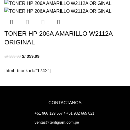
TONER HP 206A AMARILLO W2112A
ORIGINAL
S/
359.99
S/
389.90
[html_block id="1742"]
CONTACTANOS
+51 966 129 557 / +51 932 665 021
ventas@terdigram.com.pe