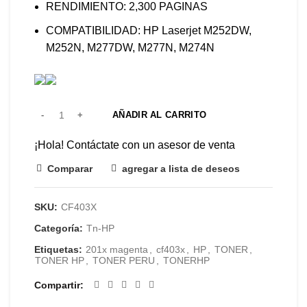
RENDIMIENTO: 2,300 PAGINAS
COMPATIBILIDAD: HP Laserjet M252DW,
M252N, M277DW, M277N, M274N
AÑADIR AL CARRITO
¡Hola! Contáctate con un asesor de venta
Comparar
agregar a lista de deseos
SKU:
CF403X
Categoría:
Tn-HP
Etiquetas:
201x magenta
,
cf403x
,
HP
,
TONER
,
TONER HP
,
TONER PERU
,
TONERHP
Compartir