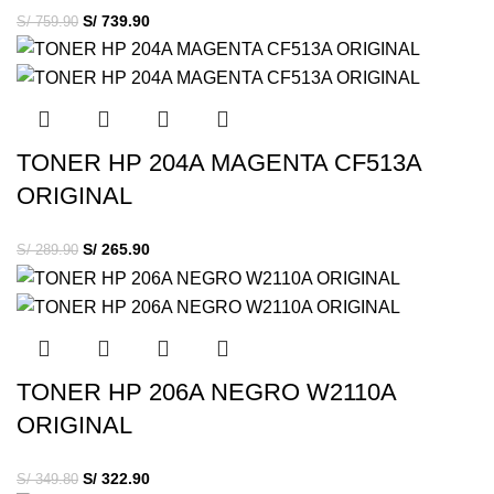
S/
739.90
S/
759.90
TONER HP 204A MAGENTA CF513A
ORIGINAL
S/
265.90
S/
289.90
TONER HP 206A NEGRO W2110A
ORIGINAL
S/
322.90
S/
349.80