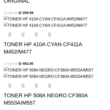
ORIGINAL
S/
359.99
S/
389.90
TONER HP 410A CYAN CF411A
M452/M477
S/
492.90
S/
539.90
TONER HP 508A NEGRO CF360A
M553A/M557