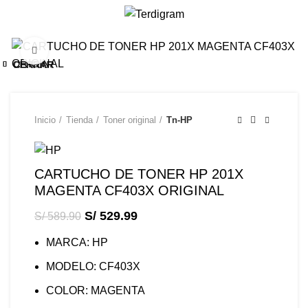
/
S/
0.00
Click to enlarge
-10%
CERRAR
CERRAR
CERRAR
CERRAR
CERRAR
CERRAR
CERRAR
CERRAR
CERRAR
CERRAR
CERRAR
CERRAR
-10%
-10%
-5%
-3%
-8%
-4%
-8%
-9%
-3%
-8%
-8%
-8%
Inicio
Tienda
Toner original
Tn-HP
CARTUCHO DE TONER HP 201X
MAGENTA CF403X ORIGINAL
S/
529.99
S/
589.90
MARCA: HP
MODELO: CF403X
COLOR: MAGENTA